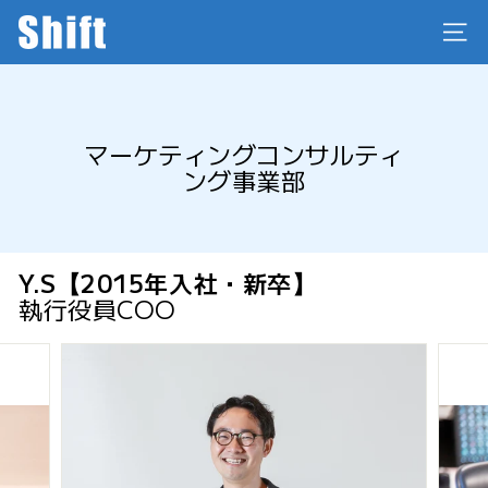
コ
株
ン
サイ
式
テ
会
ン
社
ツ
に
S
マーケティングコンサルティ
ス
h
ング事業部
キ
i
ッ
f
プ
t
Y.S【2015年入社・新卒】
執行役員COO