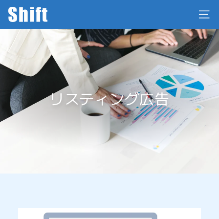
コ
株
ン
サイ
式
テ
会
ン
社
ツ
に
S
ス
h
キ
i
ッ
リスティング広告
f
プ
t