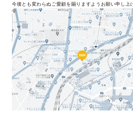
今後とも変わらぬご愛顧を賜りますようお願い申し上
f
t