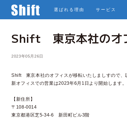
コ
株
選ばれる理由
サービス
ン
テ
式
ン
Shift 東京本社の
ツ
会
に
ス
2023年05月26日
キ
社
ッ
プ
Shift 東京本社のオフィスが移転いたしましすので
S
新オフィスでの営業は2023年6月1日より開始します。
h
【新住所】
〒108-0014
i
東京都港区芝5-34-6 新田町ビル3階