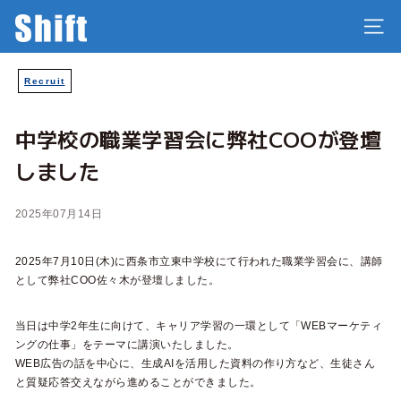
コ
株
ン
サイ
テ
式
ン
Recruit
ツ
会
に
社
ス
中学校の職業学習会に弊社COOが登壇
キ
S
ッ
しました
プ
h
i
2025年07月14日
f
2025年7月10日(木)に西条市立東中学校にて行われた職業学習会に、講師
t
として弊社COO佐々木が登壇しました。
当日は中学2年生に向けて、キャリア学習の一環として「WEBマーケティ
ングの仕事」をテーマに講演いたしました。
WEB広告の話を中心に、生成AIを活用した資料の作り方など、生徒さん
と質疑応答交えながら進めることができました。