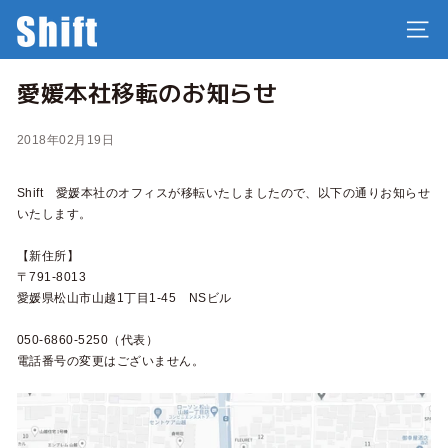
コ
株
ン
サイ
テ
式
ン
愛媛本社移転のお知らせ
ツ
会
に
社
ス
2018年02月19日
キ
S
ッ
Shift 愛媛本社のオフィスが移転いたしましたので、以下の通りお知らせ
プ
h
いたします。
i
【新住所】
f
〒791-8013
愛媛県松山市山越1丁目1-45 NSビル
t
050-6860-5250（代表）
電話番号の変更はございません。