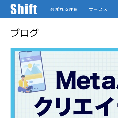
コ
株
選ばれる理由
サービス
ン
式
テ
会
ン
社
ブログ
ツ
S
に
h
ス
i
キ
f
ッ
t
プ